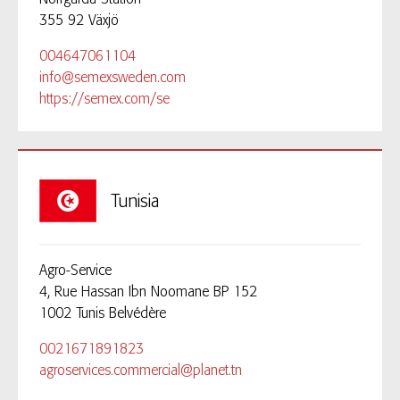
355 92 Växjö
004647061104
info@semexsweden.com
https://semex.com/se
Tunisia
Agro-Service
4, Rue Hassan Ibn Noomane BP 152
1002 Tunis Belvédère
0021671891823
agroservices.commercial@planet.tn