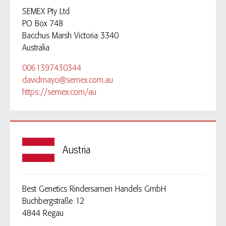
SEMEX Pty Ltd
PO Box 748
Bacchus Marsh Victoria 3340
Australia
0061397430344
davidmayo@semex.com.au
https://semex.com/au
Austria
Best Genetics Rindersamen Handels GmbH
Buchbergstraße 12
4844 Regau