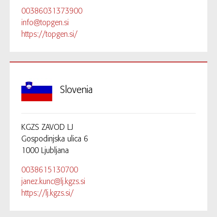
00386031373900
info@topgen.si
https://topgen.si/
Slovenia
KGZS ZAVOD LJ
Gospodinjska ulica 6
1000 Ljubljana
0038615130700
janez.kunc@lj.kgzs.si
https://lj.kgzs.si/