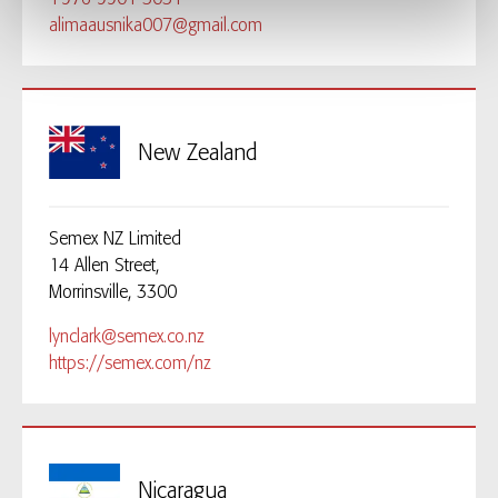
alimaausnika007@gmail.com
New Zealand
Semex NZ Limited
14 Allen Street,
Morrinsville, 3300
lynclark@semex.co.nz
https://semex.com/nz
Nicaragua