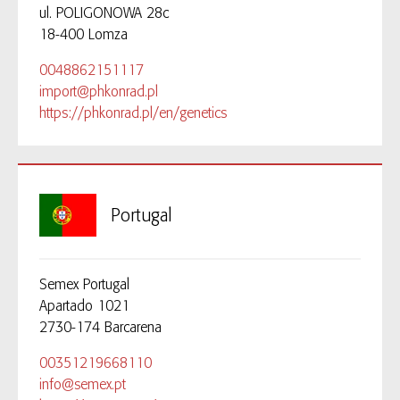
ul. POLIGONOWA 28c
18-400 Lomza
0048862151117
import@phkonrad.pl
https://phkonrad.pl/en/genetics
Portugal
Semex Portugal
Apartado 1021
2730-174 Barcarena
00351219668110
info@semex.pt