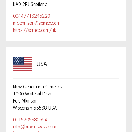
KA9 2RJ Scotland
00447713245220
mdennison@semex.com
https://semex.com/uk
USA
New Generation Genetics
1000 Whitetail Drive
Fort Atkinson
Wisconsin 53538 USA
0019205680554
info@brownswiss.com