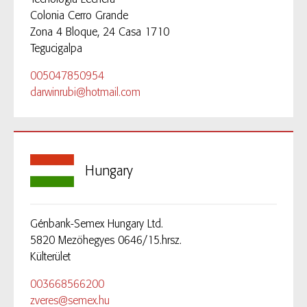
Colonia Cerro Grande
Zona 4 Bloque, 24 Casa 1710
Tegucigalpa
005047850954
darwinrubi@hotmail.com
Hungary
Génbank-Semex Hungary Ltd.
5820 Mezöhegyes 0646/15.hrsz.
Külterület
003668566200
zveres@semex.hu