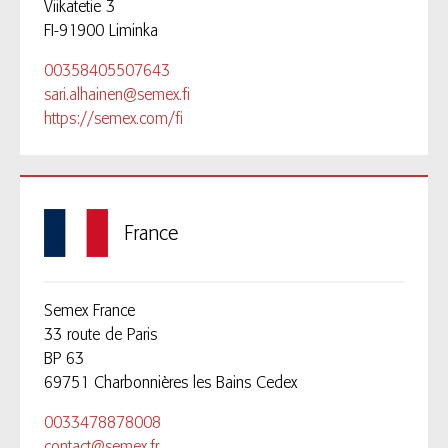
Viikatetie 3
FI-91900 Liminka
00358405507643
sari.alhainen@semex.fi
https://semex.com/fi
France
Semex France
33 route de Paris
BP 63
69751 Charbonnières les Bains Cedex
0033478878008
contact@semex.fr