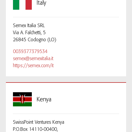
Italy
Semex Italia SRL
Via A. Falchetti, 5
26845 Codogno (LO)
0039377379534
semex@semexitalia.it
https://semex.com/it
Kenya
SwissPoint Ventures Kenya
P.O.Box 14110-00400,