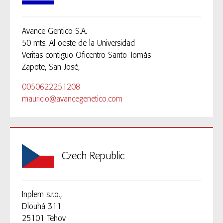
Avance Gentico S.A.
50 mts. Al oeste de la Universidad
Veritas contiguo Oficentro Santo Tomás
Zapote, San José,
0050622251208
mauricio@avancegenetico.com
Czech Republic
Inplem s.r.o.,
Dlouhá 311
25101 Tehov