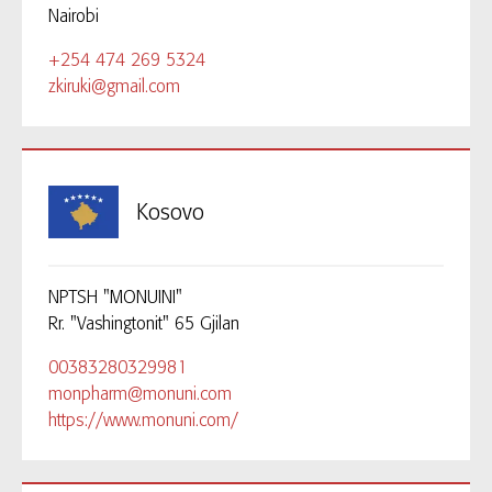
Nairobi
+254 474 269 5324
zkiruki@gmail.com
Kosovo
NPTSH "MONUINI"
Rr. "Vashingtonit" 65 Gjilan
00383280329981
monpharm@monuni.com
https://www.monuni.com/