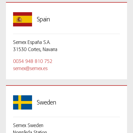
Spain
Semex España S.A.
31530 Cortes, Navarra
0034 948 810 752
semex@semex.es
Sweden
Semex Sweden
Norrgårda Station