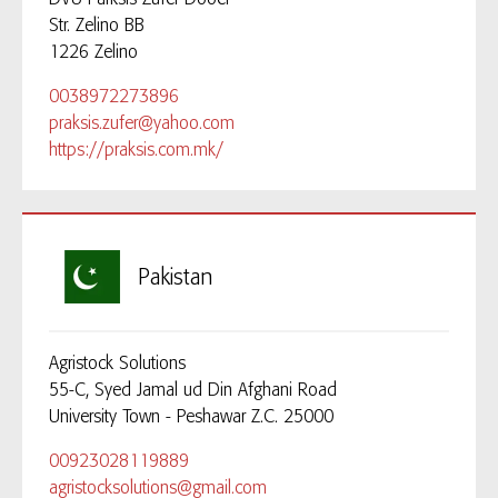
Str. Zelino BB
1226 Zelino
0038972273896
praksis.zufer@yahoo.com
https://praksis.com.mk/
Pakistan
Agristock Solutions
55-C, Syed Jamal ud Din Afghani Road
University Town - Peshawar Z.C. 25000
00923028119889
agristocksolutions@gmail.com