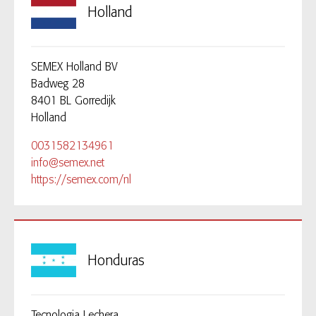
Holland
SEMEX Holland BV
Badweg 28
8401 BL Gorredijk
0031582134961
info@semex.net
https://semex.com/nl
Honduras
Tecnologia Lechera