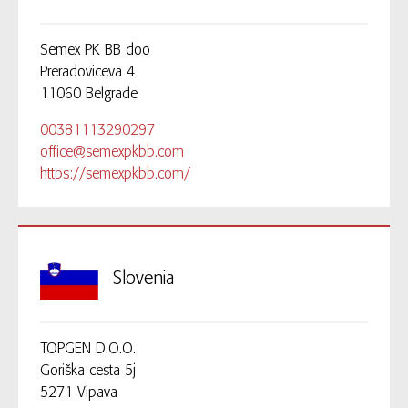
Semex PK BB doo
Preradoviceva 4
11060 Belgrade
00381113290297
office@semexpkbb.com
https://semexpkbb.com/
Slovenia
TOPGEN D.O.O.
Goriška cesta 5j
5271 Vipava