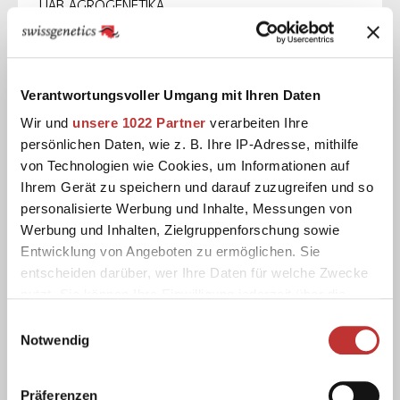
UAB AGROGENETIKA
Paribio g.1,
Šakių km.,
Kauno r. sav.
LT- 47413
Verantwortungsvoller Umgang mit Ihren Daten
Wir und
unsere 1022 Partner
verarbeiten Ihre
00370 8 699 69096
persönlichen Daten, wie z. B. Ihre IP-Adresse, mithilfe
giedriuss@agrogenetika.lt
von Technologien wie Cookies, um Informationen auf
Ihrem Gerät zu speichern und darauf zuzugreifen und so
personalisierte Werbung und Inhalte, Messungen von
Werbung und Inhalten, Zielgruppenforschung sowie
Mexico
Entwicklung von Angeboten zu ermöglichen. Sie
entscheiden darüber, wer Ihre Daten für welche Zwecke
nutzt. Sie können Ihre Einwilligung jederzeit über die
Cookie-Erklärung oder durch Klicken auf das Privacy
ReproMax
Einwilligungsauswahl
Trigger Symbol ändern oder widerrufen
Notwendig
Blvd. Hidalgo #1307 int D
La Florida
Wenn Sie es erlauben, würden wir auch gerne:
León
Präferenzen