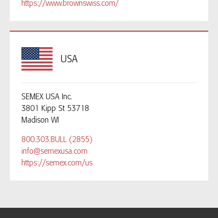
https://www.brownswiss.com/
USA
SEMEX USA Inc.
3801 Kipp St 53718
Madison WI
800.303.BULL (2855)
info@semexusa.com
https://semex.com/us