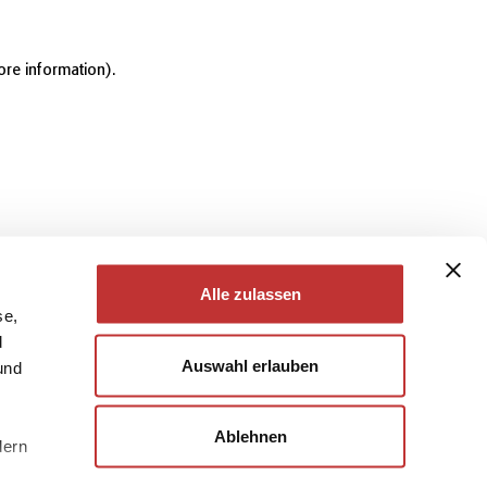
ore information)
.
Alle zulassen
se,
d
Auswahl erlauben
und
Ablehnen
dern