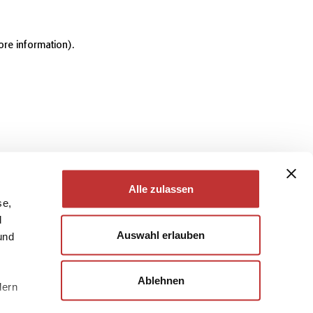
ore information)
.
Alle zulassen
se,
d
Auswahl erlauben
und
Ablehnen
dern