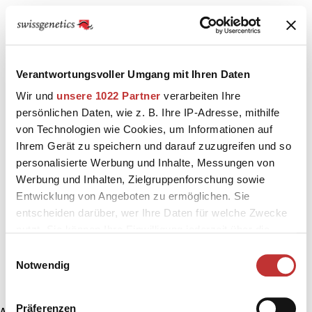
Verantwortungsvoller Umgang mit Ihren Daten
Wir und
unsere 1022 Partner
verarbeiten Ihre
persönlichen Daten, wie z. B. Ihre IP-Adresse, mithilfe
von Technologien wie Cookies, um Informationen auf
Ihrem Gerät zu speichern und darauf zuzugreifen und so
personalisierte Werbung und Inhalte, Messungen von
Werbung und Inhalten, Zielgruppenforschung sowie
Entwicklung von Angeboten zu ermöglichen. Sie
entscheiden darüber, wer Ihre Daten für welche Zwecke
nutzt. Sie können Ihre Einwilligung jederzeit über die
Cookie-Erklärung oder durch Klicken auf das Privacy
Einwilligungsauswahl
Trigger Symbol ändern oder widerrufen
Notwendig
Wenn Sie es erlauben, würden wir auch gerne:
Präferenzen