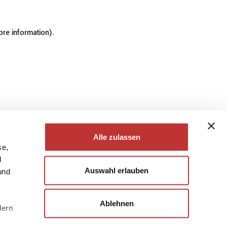
ore information)
.
Alle zulassen
se,
d
Auswahl erlauben
und
Ablehnen
dern