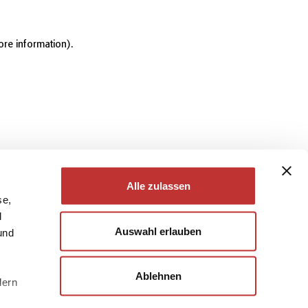
ore information)
.
Alle zulassen
se,
d
Auswahl erlauben
und
Ablehnen
dern