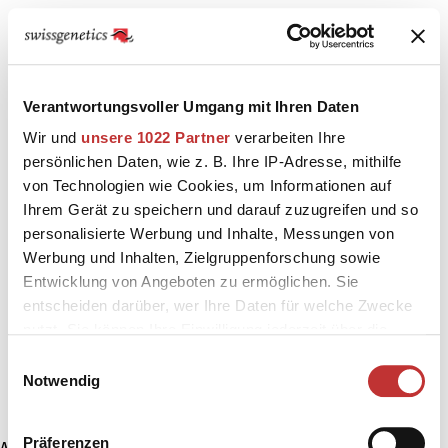
Verantwortungsvoller Umgang mit Ihren Daten
Wir und
unsere 1022 Partner
verarbeiten Ihre
persönlichen Daten, wie z. B. Ihre IP-Adresse, mithilfe
von Technologien wie Cookies, um Informationen auf
Ihrem Gerät zu speichern und darauf zuzugreifen und so
personalisierte Werbung und Inhalte, Messungen von
Werbung und Inhalten, Zielgruppenforschung sowie
Entwicklung von Angeboten zu ermöglichen. Sie
entscheiden darüber, wer Ihre Daten für welche Zwecke
nutzt. Sie können Ihre Einwilligung jederzeit über die
Cookie-Erklärung oder durch Klicken auf das Privacy
Einwilligungsauswahl
Trigger Symbol ändern oder widerrufen
Notwendig
Wenn Sie es erlauben, würden wir auch gerne:
Präferenzen