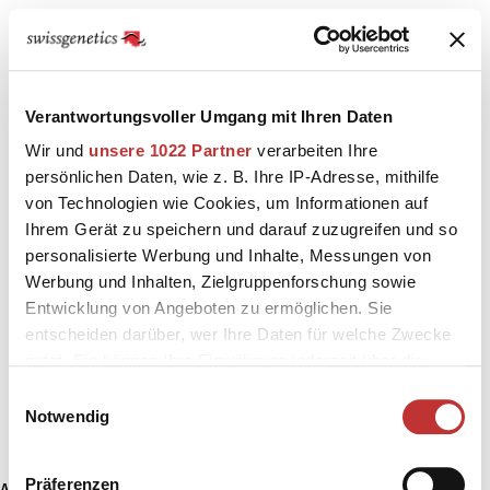
Verantwortungsvoller Umgang mit Ihren Daten
Wir und
unsere 1022 Partner
verarbeiten Ihre
persönlichen Daten, wie z. B. Ihre IP-Adresse, mithilfe
von Technologien wie Cookies, um Informationen auf
Ihrem Gerät zu speichern und darauf zuzugreifen und so
personalisierte Werbung und Inhalte, Messungen von
Werbung und Inhalten, Zielgruppenforschung sowie
Entwicklung von Angeboten zu ermöglichen. Sie
entscheiden darüber, wer Ihre Daten für welche Zwecke
nutzt. Sie können Ihre Einwilligung jederzeit über die
Cookie-Erklärung oder durch Klicken auf das Privacy
Einwilligungsauswahl
Trigger Symbol ändern oder widerrufen
Notwendig
Wenn Sie es erlauben, würden wir auch gerne:
Präferenzen