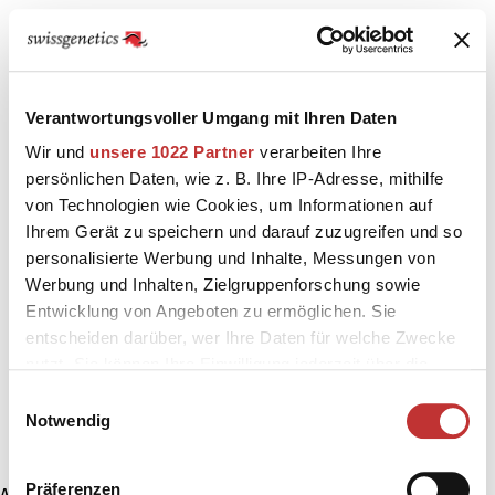
Verantwortungsvoller Umgang mit Ihren Daten
Wir und
unsere 1022 Partner
verarbeiten Ihre
persönlichen Daten, wie z. B. Ihre IP-Adresse, mithilfe
von Technologien wie Cookies, um Informationen auf
Ihrem Gerät zu speichern und darauf zuzugreifen und so
personalisierte Werbung und Inhalte, Messungen von
Werbung und Inhalten, Zielgruppenforschung sowie
Entwicklung von Angeboten zu ermöglichen. Sie
entscheiden darüber, wer Ihre Daten für welche Zwecke
nutzt. Sie können Ihre Einwilligung jederzeit über die
Cookie-Erklärung oder durch Klicken auf das Privacy
Einwilligungsauswahl
Trigger Symbol ändern oder widerrufen
Notwendig
Wenn Sie es erlauben, würden wir auch gerne:
Präferenzen