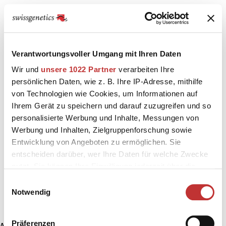
Verantwortungsvoller Umgang mit Ihren Daten
Wir und
unsere 1022 Partner
verarbeiten Ihre
persönlichen Daten, wie z. B. Ihre IP-Adresse, mithilfe
von Technologien wie Cookies, um Informationen auf
Ihrem Gerät zu speichern und darauf zuzugreifen und so
personalisierte Werbung und Inhalte, Messungen von
Werbung und Inhalten, Zielgruppenforschung sowie
Entwicklung von Angeboten zu ermöglichen. Sie
entscheiden darüber, wer Ihre Daten für welche Zwecke
nutzt. Sie können Ihre Einwilligung jederzeit über die
Cookie-Erklärung oder durch Klicken auf das Privacy
Einwilligungsauswahl
Trigger Symbol ändern oder widerrufen
Notwendig
Wenn Sie es erlauben, würden wir auch gerne:
Präferenzen