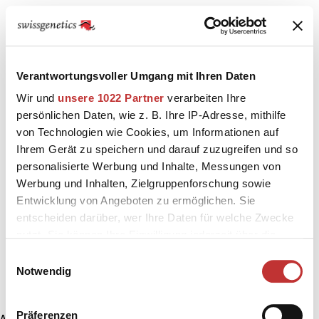
Verantwortungsvoller Umgang mit Ihren Daten
Wir und
unsere 1022 Partner
verarbeiten Ihre
persönlichen Daten, wie z. B. Ihre IP-Adresse, mithilfe
von Technologien wie Cookies, um Informationen auf
Ihrem Gerät zu speichern und darauf zuzugreifen und so
personalisierte Werbung und Inhalte, Messungen von
Werbung und Inhalten, Zielgruppenforschung sowie
Entwicklung von Angeboten zu ermöglichen. Sie
entscheiden darüber, wer Ihre Daten für welche Zwecke
nutzt. Sie können Ihre Einwilligung jederzeit über die
Cookie-Erklärung oder durch Klicken auf das Privacy
Einwilligungsauswahl
Trigger Symbol ändern oder widerrufen
Notwendig
Wenn Sie es erlauben, würden wir auch gerne:
Präferenzen