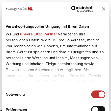
Verantwortungsvoller Umgang mit Ihren Daten
Wir und
unsere 1022 Partner
verarbeiten Ihre
persönlichen Daten, wie z. B. Ihre IP-Adresse, mithilfe
von Technologien wie Cookies, um Informationen auf
Ihrem Gerät zu speichern und darauf zuzugreifen und so
personalisierte Werbung und Inhalte, Messungen von
Werbung und Inhalten, Zielgruppenforschung sowie
Entwicklung von Angeboten zu ermöglichen. Sie
entscheiden darüber, wer Ihre Daten für welche Zwecke
nutzt. Sie können Ihre Einwilligung jederzeit über die
Cookie-Erklärung oder durch Klicken auf das Privacy
Einwilligungsauswahl
Trigger Symbol ändern oder widerrufen
Notwendig
Wenn Sie es erlauben, würden wir auch gerne:
Präferenzen