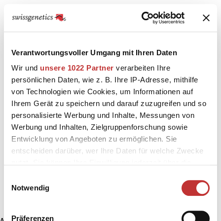
Verantwortungsvoller Umgang mit Ihren Daten
Wir und
unsere 1022 Partner
verarbeiten Ihre
persönlichen Daten, wie z. B. Ihre IP-Adresse, mithilfe
von Technologien wie Cookies, um Informationen auf
Ihrem Gerät zu speichern und darauf zuzugreifen und so
personalisierte Werbung und Inhalte, Messungen von
Werbung und Inhalten, Zielgruppenforschung sowie
Entwicklung von Angeboten zu ermöglichen. Sie
entscheiden darüber, wer Ihre Daten für welche Zwecke
nutzt. Sie können Ihre Einwilligung jederzeit über die
Cookie-Erklärung oder durch Klicken auf das Privacy
Einwilligungsauswahl
Trigger Symbol ändern oder widerrufen
Notwendig
Wenn Sie es erlauben, würden wir auch gerne:
Präferenzen