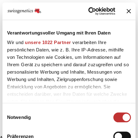
Verantwortungsvoller Umgang mit Ihren Daten
Wir und
unsere 1022 Partner
verarbeiten Ihre
persönlichen Daten, wie z. B. Ihre IP-Adresse, mithilfe
von Technologien wie Cookies, um Informationen auf
Ihrem Gerät zu speichern und darauf zuzugreifen und so
personalisierte Werbung und Inhalte, Messungen von
Werbung und Inhalten, Zielgruppenforschung sowie
Entwicklung von Angeboten zu ermöglichen. Sie
entscheiden darüber, wer Ihre Daten für welche Zwecke
nutzt. Sie können Ihre Einwilligung jederzeit über die
Cookie-Erklärung oder durch Klicken auf das Privacy
Einwilligungsauswahl
Trigger Symbol ändern oder widerrufen
Notwendig
Wenn Sie es erlauben, würden wir auch gerne:
Präferenzen