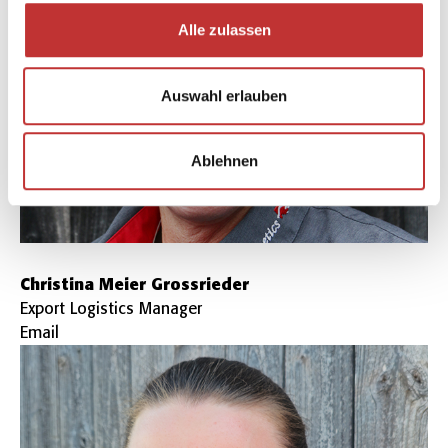
zu können und die Zugriffe auf unsere Website zu
Alle zulassen
analysieren. Außerdem geben wir Informationen zu Ihrer
Verwendung unserer Website an unsere Partner für
soziale Medien, Werbung und Analysen weiter. Unsere
Auswahl erlauben
Partner führen diese Informationen möglicherweise mit
weiteren Daten zusammen, die Sie ihnen bereitgestellt
haben oder die sie im Rahmen Ihrer Nutzung der Dienste
Ablehnen
gesammelt haben.
Christina Meier Grossrieder
Export Logistics Manager
Email