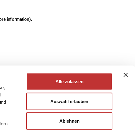
ore information)
.
Alle zulassen
se,
d
Auswahl erlauben
und
Ablehnen
dern