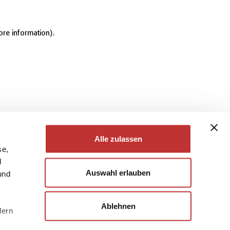
ore information)
.
Alle zulassen
se,
d
Auswahl erlauben
und
Ablehnen
dern