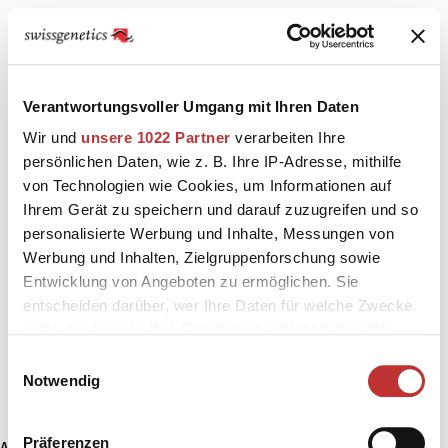
Verantwortungsvoller Umgang mit Ihren Daten
Wir und
unsere 1022 Partner
verarbeiten Ihre
persönlichen Daten, wie z. B. Ihre IP-Adresse, mithilfe
von Technologien wie Cookies, um Informationen auf
Ihrem Gerät zu speichern und darauf zuzugreifen und so
personalisierte Werbung und Inhalte, Messungen von
Werbung und Inhalten, Zielgruppenforschung sowie
Entwicklung von Angeboten zu ermöglichen. Sie
entscheiden darüber, wer Ihre Daten für welche Zwecke
nutzt. Sie können Ihre Einwilligung jederzeit über die
Cookie-Erklärung oder durch Klicken auf das Privacy
Einwilligungsauswahl
Trigger Symbol ändern oder widerrufen
Notwendig
Wenn Sie es erlauben, würden wir auch gerne:
Präferenzen