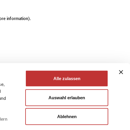
ore information)
.
Alle zulassen
se,
d
Auswahl erlauben
und
Ablehnen
dern