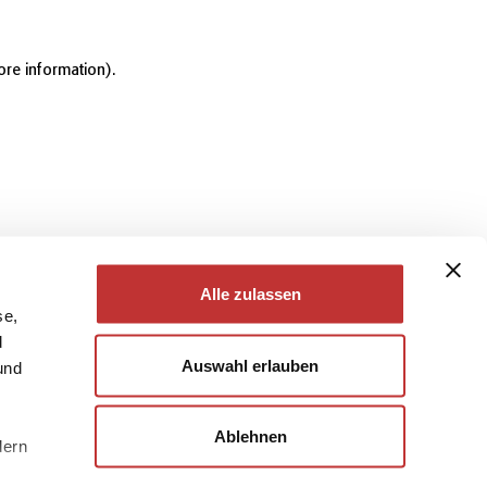
ore information)
.
Alle zulassen
se,
d
Auswahl erlauben
und
Ablehnen
dern