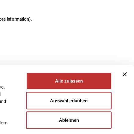
ore information)
.
Alle zulassen
se,
d
Auswahl erlauben
und
Ablehnen
dern