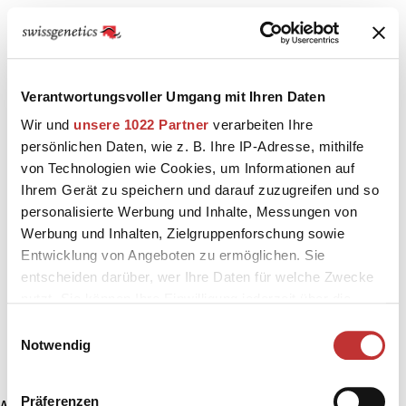
Verantwortungsvoller Umgang mit Ihren Daten
Wir und
unsere 1022 Partner
verarbeiten Ihre
persönlichen Daten, wie z. B. Ihre IP-Adresse, mithilfe
von Technologien wie Cookies, um Informationen auf
Ihrem Gerät zu speichern und darauf zuzugreifen und so
personalisierte Werbung und Inhalte, Messungen von
Werbung und Inhalten, Zielgruppenforschung sowie
Entwicklung von Angeboten zu ermöglichen. Sie
entscheiden darüber, wer Ihre Daten für welche Zwecke
nutzt. Sie können Ihre Einwilligung jederzeit über die
Cookie-Erklärung oder durch Klicken auf das Privacy
Einwilligungsauswahl
Trigger Symbol ändern oder widerrufen
Notwendig
Wenn Sie es erlauben, würden wir auch gerne:
Präferenzen