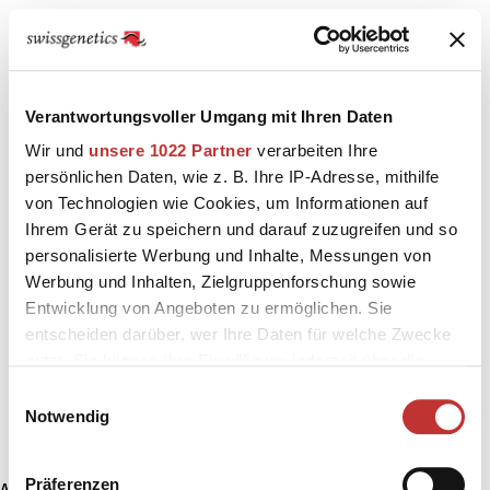
Verantwortungsvoller Umgang mit Ihren Daten
Wir und
unsere 1022 Partner
verarbeiten Ihre
persönlichen Daten, wie z. B. Ihre IP-Adresse, mithilfe
von Technologien wie Cookies, um Informationen auf
Ihrem Gerät zu speichern und darauf zuzugreifen und so
personalisierte Werbung und Inhalte, Messungen von
Werbung und Inhalten, Zielgruppenforschung sowie
Entwicklung von Angeboten zu ermöglichen. Sie
entscheiden darüber, wer Ihre Daten für welche Zwecke
nutzt. Sie können Ihre Einwilligung jederzeit über die
Cookie-Erklärung oder durch Klicken auf das Privacy
Einwilligungsauswahl
Trigger Symbol ändern oder widerrufen
Notwendig
Wenn Sie es erlauben, würden wir auch gerne:
Präferenzen