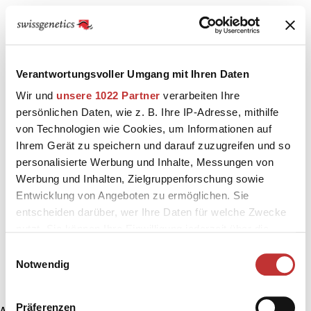
Verantwortungsvoller Umgang mit Ihren Daten
Wir und
unsere 1022 Partner
verarbeiten Ihre
persönlichen Daten, wie z. B. Ihre IP-Adresse, mithilfe
von Technologien wie Cookies, um Informationen auf
Ihrem Gerät zu speichern und darauf zuzugreifen und so
personalisierte Werbung und Inhalte, Messungen von
Werbung und Inhalten, Zielgruppenforschung sowie
Entwicklung von Angeboten zu ermöglichen. Sie
entscheiden darüber, wer Ihre Daten für welche Zwecke
nutzt. Sie können Ihre Einwilligung jederzeit über die
Cookie-Erklärung oder durch Klicken auf das Privacy
Einwilligungsauswahl
Trigger Symbol ändern oder widerrufen
Notwendig
Wenn Sie es erlauben, würden wir auch gerne:
Präferenzen