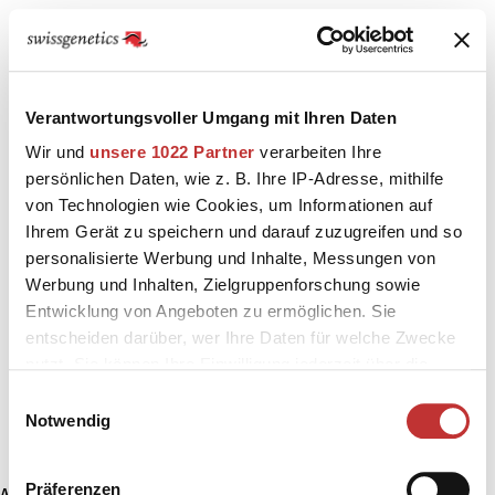
Verantwortungsvoller Umgang mit Ihren Daten
Wir und
unsere 1022 Partner
verarbeiten Ihre
persönlichen Daten, wie z. B. Ihre IP-Adresse, mithilfe
von Technologien wie Cookies, um Informationen auf
Ihrem Gerät zu speichern und darauf zuzugreifen und so
personalisierte Werbung und Inhalte, Messungen von
Werbung und Inhalten, Zielgruppenforschung sowie
Entwicklung von Angeboten zu ermöglichen. Sie
entscheiden darüber, wer Ihre Daten für welche Zwecke
nutzt. Sie können Ihre Einwilligung jederzeit über die
Cookie-Erklärung oder durch Klicken auf das Privacy
Einwilligungsauswahl
Trigger Symbol ändern oder widerrufen
Notwendig
Wenn Sie es erlauben, würden wir auch gerne:
Präferenzen