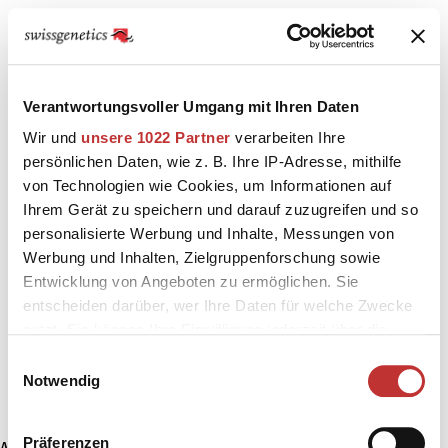
Verantwortungsvoller Umgang mit Ihren Daten
Wir und
unsere 1022 Partner
verarbeiten Ihre
persönlichen Daten, wie z. B. Ihre IP-Adresse, mithilfe
von Technologien wie Cookies, um Informationen auf
Ihrem Gerät zu speichern und darauf zuzugreifen und so
personalisierte Werbung und Inhalte, Messungen von
Werbung und Inhalten, Zielgruppenforschung sowie
Entwicklung von Angeboten zu ermöglichen. Sie
entscheiden darüber, wer Ihre Daten für welche Zwecke
nutzt. Sie können Ihre Einwilligung jederzeit über die
Cookie-Erklärung oder durch Klicken auf das Privacy
Einwilligungsauswahl
Trigger Symbol ändern oder widerrufen
Notwendig
Wenn Sie es erlauben, würden wir auch gerne:
Präferenzen