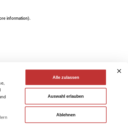
ore information)
.
Alle zulassen
se,
d
Auswahl erlauben
und
Ablehnen
dern