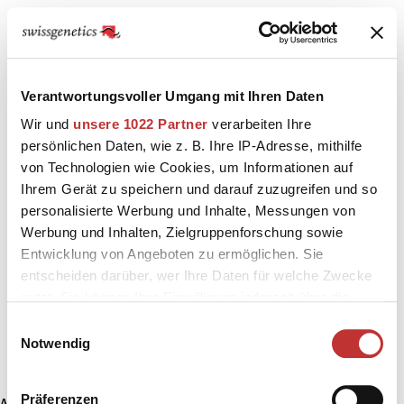
Verantwortungsvoller Umgang mit Ihren Daten
Wir und
unsere 1022 Partner
verarbeiten Ihre
persönlichen Daten, wie z. B. Ihre IP-Adresse, mithilfe
von Technologien wie Cookies, um Informationen auf
Ihrem Gerät zu speichern und darauf zuzugreifen und so
personalisierte Werbung und Inhalte, Messungen von
Werbung und Inhalten, Zielgruppenforschung sowie
Entwicklung von Angeboten zu ermöglichen. Sie
entscheiden darüber, wer Ihre Daten für welche Zwecke
nutzt. Sie können Ihre Einwilligung jederzeit über die
Cookie-Erklärung oder durch Klicken auf das Privacy
Einwilligungsauswahl
Trigger Symbol ändern oder widerrufen
Notwendig
Wenn Sie es erlauben, würden wir auch gerne:
Präferenzen