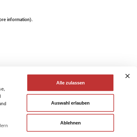
ore information)
.
Alle zulassen
se,
d
Auswahl erlauben
und
Ablehnen
dern