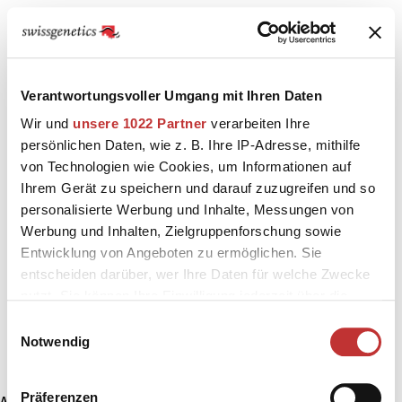
Verantwortungsvoller Umgang mit Ihren Daten
Wir und
unsere 1022 Partner
verarbeiten Ihre
persönlichen Daten, wie z. B. Ihre IP-Adresse, mithilfe
von Technologien wie Cookies, um Informationen auf
Ihrem Gerät zu speichern und darauf zuzugreifen und so
personalisierte Werbung und Inhalte, Messungen von
Werbung und Inhalten, Zielgruppenforschung sowie
Entwicklung von Angeboten zu ermöglichen. Sie
entscheiden darüber, wer Ihre Daten für welche Zwecke
nutzt. Sie können Ihre Einwilligung jederzeit über die
Cookie-Erklärung oder durch Klicken auf das Privacy
Einwilligungsauswahl
Trigger Symbol ändern oder widerrufen
Notwendig
Wenn Sie es erlauben, würden wir auch gerne:
Präferenzen