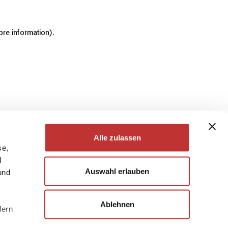
ore information)
.
Alle zulassen
se,
d
Auswahl erlauben
und
Ablehnen
dern