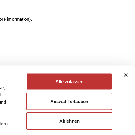
ore information)
.
Alle zulassen
se,
d
Auswahl erlauben
und
Ablehnen
dern