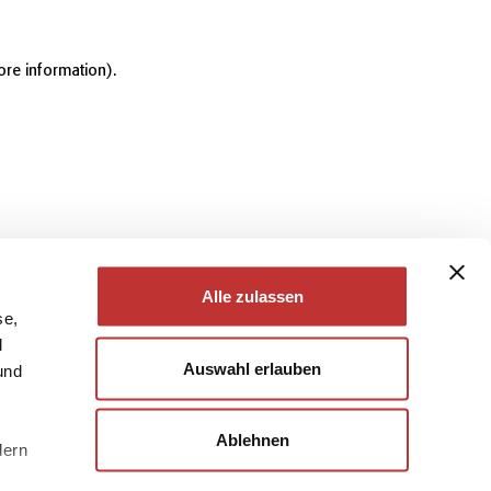
ore information)
.
Alle zulassen
se,
d
Auswahl erlauben
und
Ablehnen
dern