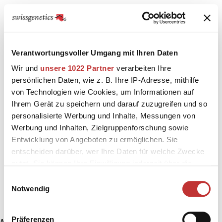
Verantwortungsvoller Umgang mit Ihren Daten
Wir und
unsere 1022 Partner
verarbeiten Ihre
persönlichen Daten, wie z. B. Ihre IP-Adresse, mithilfe
von Technologien wie Cookies, um Informationen auf
Ihrem Gerät zu speichern und darauf zuzugreifen und so
personalisierte Werbung und Inhalte, Messungen von
Werbung und Inhalten, Zielgruppenforschung sowie
Entwicklung von Angeboten zu ermöglichen. Sie
entscheiden darüber, wer Ihre Daten für welche Zwecke
nutzt. Sie können Ihre Einwilligung jederzeit über die
Cookie-Erklärung oder durch Klicken auf das Privacy
Einwilligungsauswahl
Trigger Symbol ändern oder widerrufen
Notwendig
Wenn Sie es erlauben, würden wir auch gerne:
Präferenzen